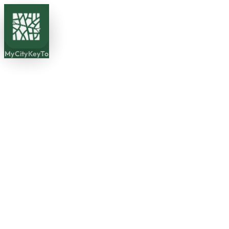
MyCityKeyTo