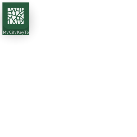
MyCityKeyTo