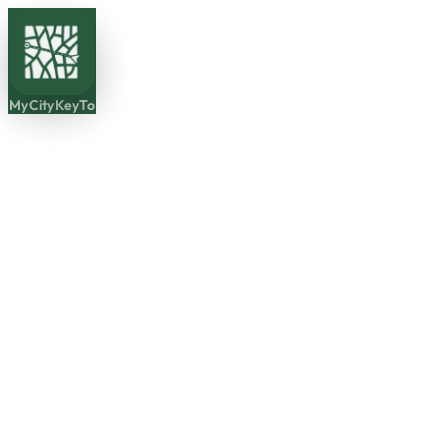
MyCityKeyTo