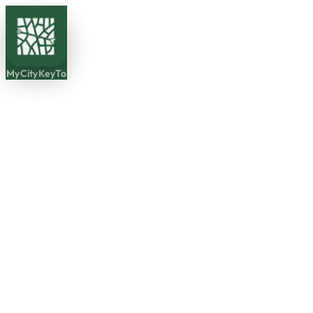
MyCityKeyTo