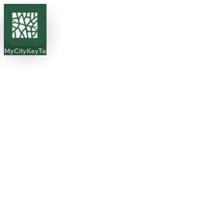
MyCityKeyTo