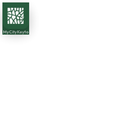
MyCityKeyto