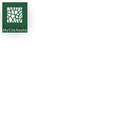
MyCityKeyto