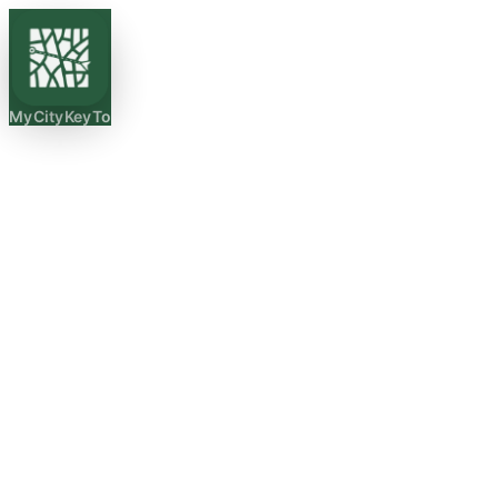
MyCityKeyTo