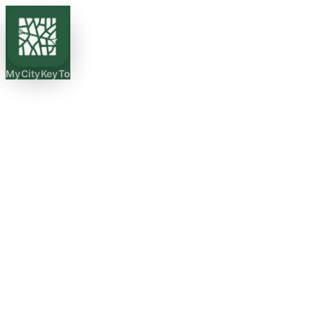
MyCityKeyTo