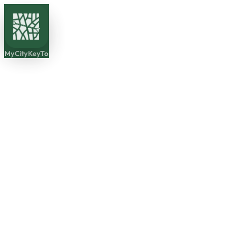
MyCityKeyTo