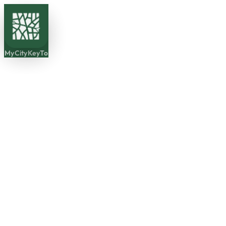
MyCityKeyTo