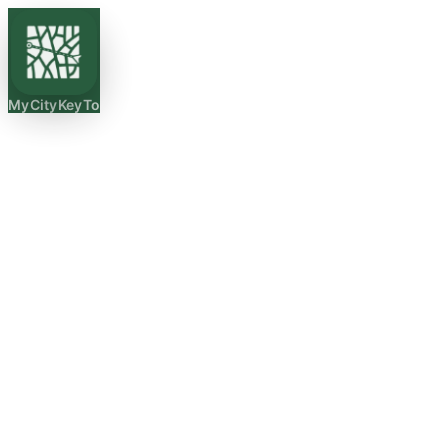
MyCityKeyTo