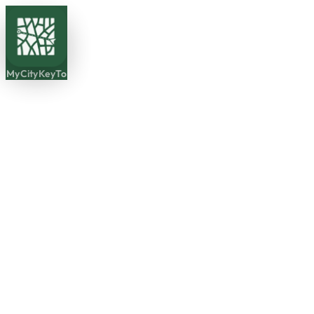
MyCityKeyTo