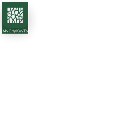
MyCityKeyTo