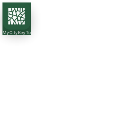
MyCityKeyTo