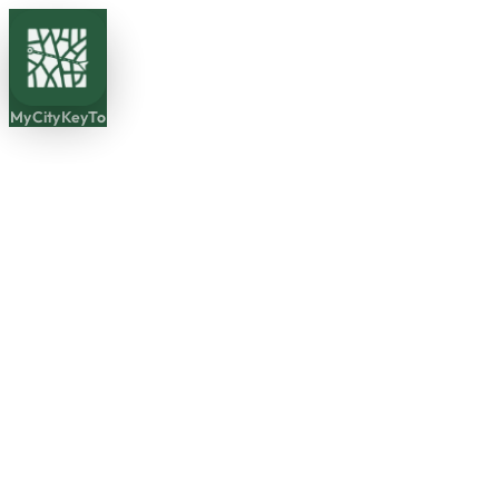
MyCityKeyTo