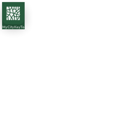
MyCityKeyTo