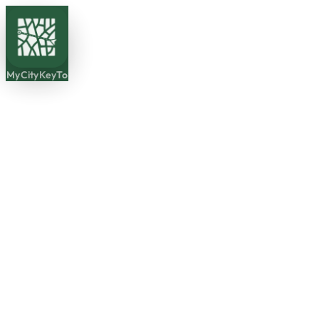
MyCityKeyTo