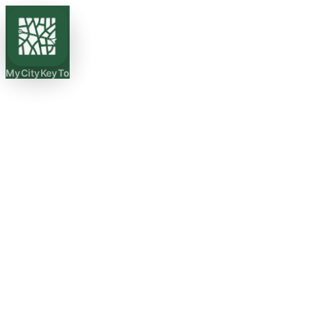
MyCityKeyTo