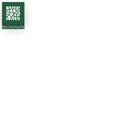
MyCityKeyTo