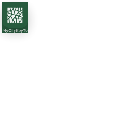
MyCityKeyTo