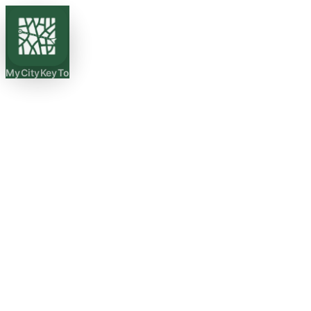
MyCityKeyTo