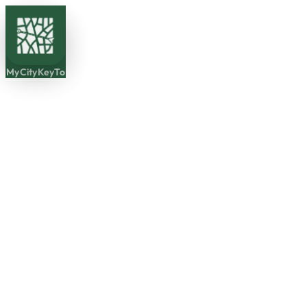
MyCityKeyTo