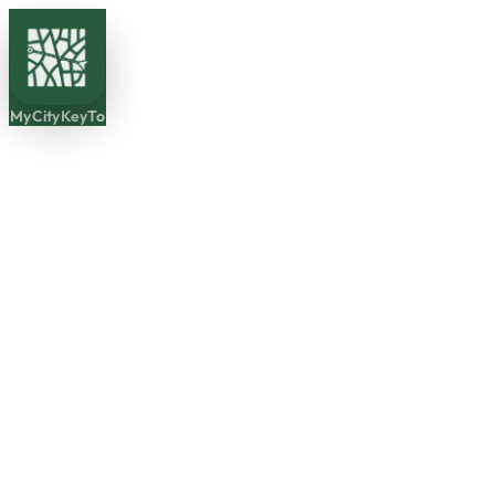
MyCityKeyTo